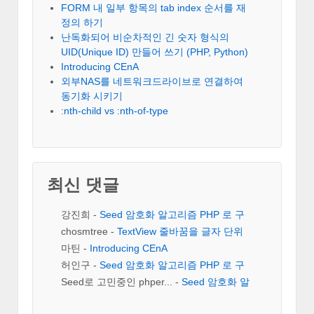
FORM 내 일부 항목의 tab index 순서를 재
정의 하기
난독화되어 비순차적인 긴 숫자 형식의
UID(Unique ID) 만들어 쓰기 (PHP, Python)
Introducing CEnA
외부NAS를 네트워크드라이브로 연결하여
동기화 시키기
:nth-child vs :nth-of-type
최신 댓글
강진희
-
Seed 암호화 알고리즘 PHP 로 구
현
chosmtree
-
TextView 줄바꿈을 글자 단위
로 하기
마틴
-
Introducing CEnA
허인구
-
Seed 암호화 알고리즘 PHP 로 구
현
Seed로 고민중인 phper...
-
Seed 암호화 알
고리즘 PHP 로 구현