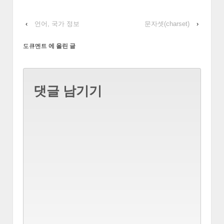
‹
언어, 국가 정보
문자셋(charset)
›
도큐멘트
에 올린 글
댓글 남기기